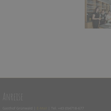
Anreise
Gasthof Grünwald |
E-Mail
| Tel. +43 (0)4718-677