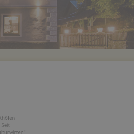
sthöfen
 Seit
lturwirten".