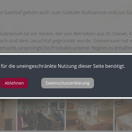
e Gasthof gehört auch zum Gailtaler Kulinarium und zur Gai
Kulinarium ist ein Verein, der von Betrieben aus St. Daniel,
lach und dem Lesachtal gegründet wurde. Gemeinsam hat m
emacht, ursprüngliche Produkte unserer Region zu erhalten
linarische Erbe auch weiterzugeben.
für die uneingeschränkte Nutzung dieser Seite benötigt.
Ablehnen
Datenschutzerklärung