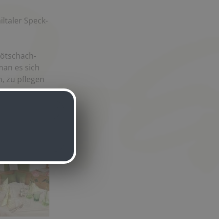
ltaler Speck-
 Kötschach-
an es sich
, zu pflegen